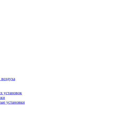
 воздуха
х установок
вки
ые установки