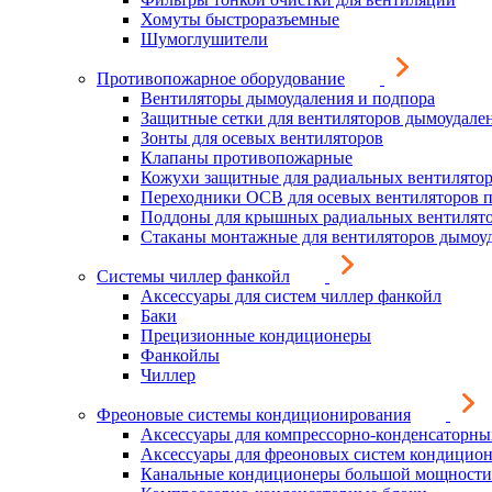
Хомуты быстроразъемные
Шумоглушители
Противопожарное оборудование
Вентиляторы дымоудаления и подпора
Защитные сетки для вентиляторов дымоудале
Зонты для осевых вентиляторов
Клапаны противопожарные
Кожухи защитные для радиальных вентилято
Переходники ОСВ для осевых вентиляторов 
Поддоны для крышных радиальных вентилят
Стаканы монтажные для вентиляторов дымоу
Системы чиллер фанкойл
Аксессуары для систем чиллер фанкойл
Баки
Прецизионные кондиционеры
Фанкойлы
Чиллер
Фреоновые системы кондиционирования
Аксессуары для компрессорно-конденсаторны
Аксессуары для фреоновых систем кондицио
Канальные кондиционеры большой мощности