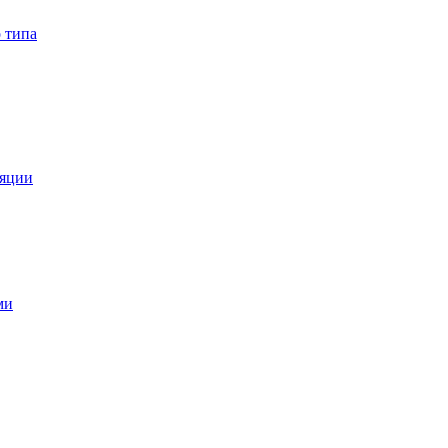
 типа
ляции
ми