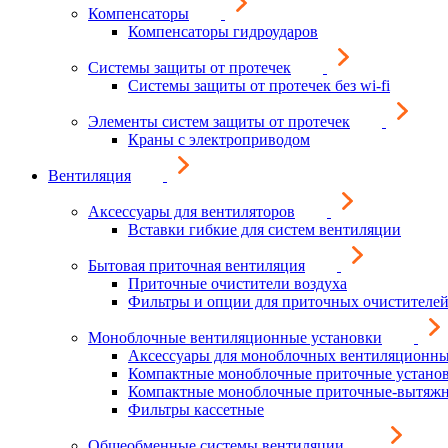
Компенсаторы
Компенсаторы гидроударов
Системы защиты от протечек
Системы защиты от протечек без wi-fi
Элементы систем защиты от протечек
Краны с электроприводом
Вентиляция
Аксессуары для вентиляторов
Вставки гибкие для систем вентиляции
Бытовая приточная вентиляция
Приточные очистители воздуха
Фильтры и опции для приточных очистителей
Моноблочные вентиляционные установки
Аксессуары для моноблочных вентиляционны
Компактные моноблочные приточные устано
Компактные моноблочные приточные-вытяжн
Фильтры кассетные
Общеобменные системы вентиляции