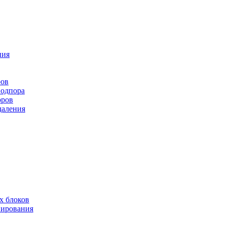
ния
ров
подпора
оров
даления
х блоков
нирования