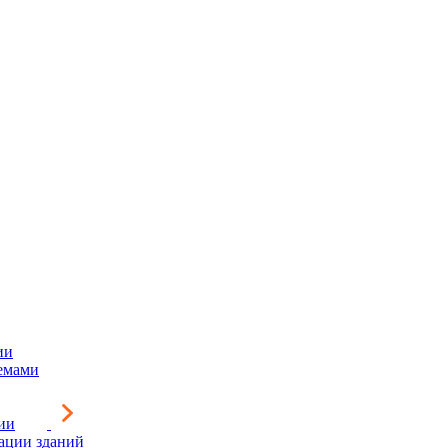
ии
емами
ии
зации зданий