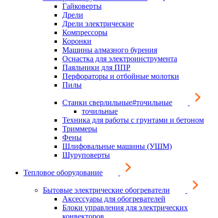
Гайковерты
Дрели
Дрели электрические
Компрессоры
Коронки
Машины алмазного бурения
Оснастка для электроинструмента
Паяльники для ППР
Перфораторы и отбойные молотки
Пилы
Станки сверлильные#точильные
точильные
Техника для работы с грунтами и бетоном
Триммеры
Фены
Шлифовальные машины (УШМ)
Шуруповерты
Тепловое оборудование
Бытовые электрические обогреватели
Аксессуары для обогревателей
Блоки управления для электрических
конвекторов