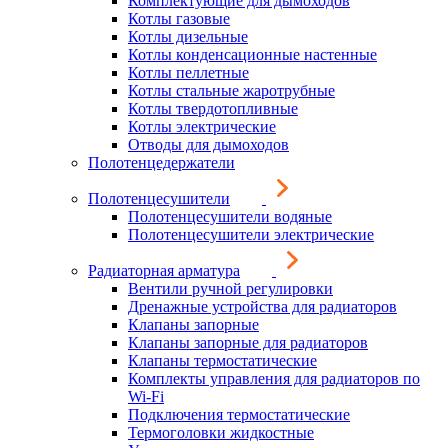
Комплектующие для дымоходов
Котлы газовые
Котлы дизельные
Котлы конденсационные настенные
Котлы пеллетные
Котлы стальные жаротрубные
Котлы твердотопливные
Котлы электрические
Отводы для дымоходов
Полотенцедержатели
Полотенцесушители
Полотенцесушители водяные
Полотенцесушители электрические
Радиаторная арматура
Вентили ручной регулировки
Дренажные устройства для радиаторов
Клапаны запорные
Клапаны запорные для радиаторов
Клапаны термостатические
Комплекты управления для радиаторов по
Wi-Fi
Подключения термостатические
Термоголовки жидкостные