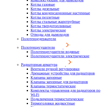
Комплектующие для дымоходов
Котлы газовые
Котлы дизельные
Котлы конденсационные настенные
Котлы пеллетные
Котлы стальные жаротрубные
Котлы твердотопливные
Котлы электрические
Отводы для дымоходов
Полотенцедержатели
Полотенцесушители
Полотенцесушители водяные
Полотенцесушители электрические
Радиаторная арматура
Вентили ручной регулировки
Дренажные устройства для радиаторов
Клапаны запорные
Клапаны запорные для радиаторов
Клапаны термостатические
Комплекты управления для радиаторов по
Wi-Fi
Подключения термостатические
Термоголовки жидкостные