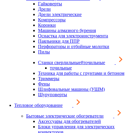
Гайковерты
Дрели
Дрели электрические
Компрессоры
Коронки
Машины алмазного бурения
Оснастка для электроинструмента
Паяльники для ППР
Перфораторы и отбойные молотки
Пилы
Станки сверлильные#точильные
точильные
Техника для работы с грунтами и бетоном
Триммеры
Фены
Шлифовальные машины (УШМ)
Шуруповерты
Тепловое оборудование
Бытовые электрические обогреватели
Аксессуары для обогревателей
Блоки управления для электрических
конвекторов