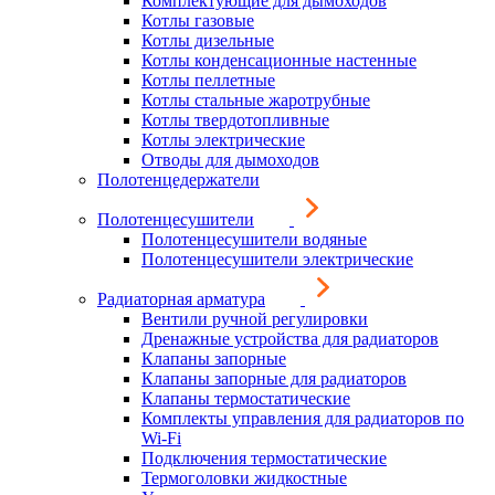
Комплектующие для дымоходов
Котлы газовые
Котлы дизельные
Котлы конденсационные настенные
Котлы пеллетные
Котлы стальные жаротрубные
Котлы твердотопливные
Котлы электрические
Отводы для дымоходов
Полотенцедержатели
Полотенцесушители
Полотенцесушители водяные
Полотенцесушители электрические
Радиаторная арматура
Вентили ручной регулировки
Дренажные устройства для радиаторов
Клапаны запорные
Клапаны запорные для радиаторов
Клапаны термостатические
Комплекты управления для радиаторов по
Wi-Fi
Подключения термостатические
Термоголовки жидкостные