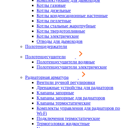
Комплектующие для дымоходов
Котлы газовые
Котлы дизельные
Котлы конденсационные настенные
Котлы пеллетные
Котлы стальные жаротрубные
Котлы твердотопливные
Котлы электрические
Отводы для дымоходов
Полотенцедержатели
Полотенцесушители
Полотенцесушители водяные
Полотенцесушители электрические
Радиаторная арматура
Вентили ручной регулировки
Дренажные устройства для радиаторов
Клапаны запорные
Клапаны запорные для радиаторов
Клапаны термостатические
Комплекты управления для радиаторов по
Wi-Fi
Подключения термостатические
Термоголовки жидкостные