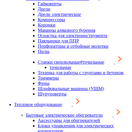
Гайковерты
Дрели
Дрели электрические
Компрессоры
Коронки
Машины алмазного бурения
Оснастка для электроинструмента
Паяльники для ППР
Перфораторы и отбойные молотки
Пилы
Станки сверлильные#точильные
точильные
Техника для работы с грунтами и бетоном
Триммеры
Фены
Шлифовальные машины (УШМ)
Шуруповерты
Тепловое оборудование
Бытовые электрические обогреватели
Аксессуары для обогревателей
Блоки управления для электрических
конвекторов