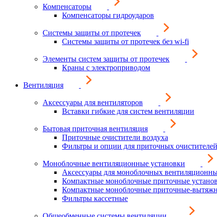
Компенсаторы
Компенсаторы гидроударов
Системы защиты от протечек
Системы защиты от протечек без wi-fi
Элементы систем защиты от протечек
Краны с электроприводом
Вентиляция
Аксессуары для вентиляторов
Вставки гибкие для систем вентиляции
Бытовая приточная вентиляция
Приточные очистители воздуха
Фильтры и опции для приточных очистителей
Моноблочные вентиляционные установки
Аксессуары для моноблочных вентиляционны
Компактные моноблочные приточные устано
Компактные моноблочные приточные-вытяжн
Фильтры кассетные
Общеобменные системы вентиляции