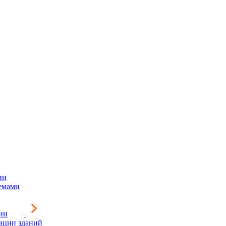
ии
емами
ии
зации зданий