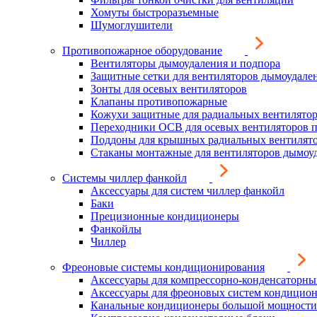
Хомуты быстроразъемные
Шумоглушители
Противопожарное оборудование
Вентиляторы дымоудаления и подпора
Защитные сетки для вентиляторов дымоудале
Зонты для осевых вентиляторов
Клапаны противопожарные
Кожухи защитные для радиальных вентилято
Переходники ОСВ для осевых вентиляторов 
Поддоны для крышных радиальных вентилят
Стаканы монтажные для вентиляторов дымоу
Системы чиллер фанкойл
Аксессуары для систем чиллер фанкойл
Баки
Прецизионные кондиционеры
Фанкойлы
Чиллер
Фреоновые системы кондиционирования
Аксессуары для компрессорно-конденсаторны
Аксессуары для фреоновых систем кондицио
Канальные кондиционеры большой мощности