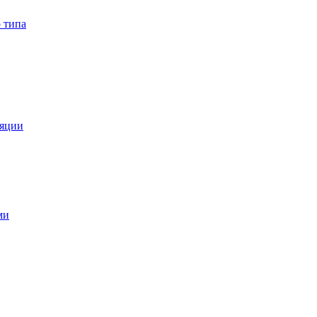
 типа
ляции
ми