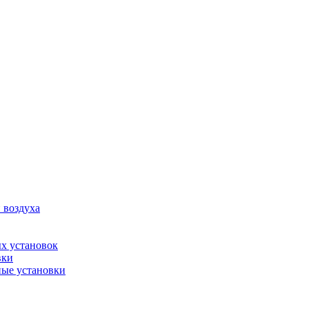
 воздуха
х установок
вки
ые установки