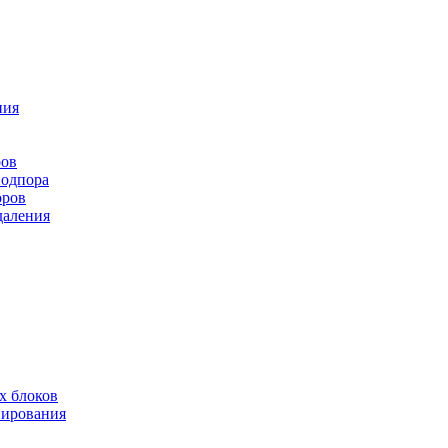
ния
ров
подпора
оров
даления
х блоков
нирования