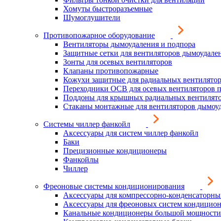
Хомуты быстроразъемные
Шумоглушители
Противопожарное оборудование
Вентиляторы дымоудаления и подпора
Защитные сетки для вентиляторов дымоудале
Зонты для осевых вентиляторов
Клапаны противопожарные
Кожухи защитные для радиальных вентилято
Переходники ОСВ для осевых вентиляторов 
Поддоны для крышных радиальных вентилят
Стаканы монтажные для вентиляторов дымоу
Системы чиллер фанкойл
Аксессуары для систем чиллер фанкойл
Баки
Прецизионные кондиционеры
Фанкойлы
Чиллер
Фреоновые системы кондиционирования
Аксессуары для компрессорно-конденсаторны
Аксессуары для фреоновых систем кондицио
Канальные кондиционеры большой мощности