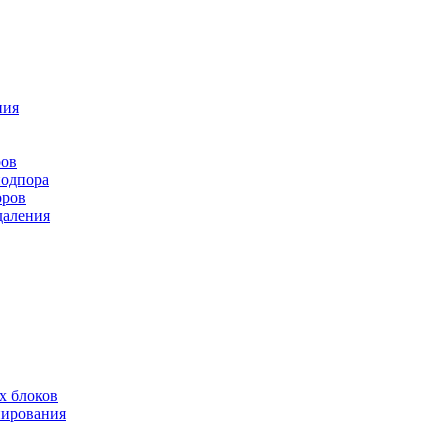
ния
ров
подпора
оров
даления
х блоков
нирования