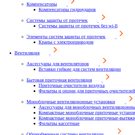
Компенсаторы
Компенсаторы гидроударов
Системы защиты от протечек
Системы защиты от протечек без wi-fi
Элементы систем защиты от протечек
Краны с электроприводом
Вентиляция
Аксессуары для вентиляторов
Вставки гибкие для систем вентиляции
Бытовая приточная вентиляция
Приточные очистители воздуха
Фильтры и опции для приточных очистителей
Моноблочные вентиляционные установки
Аксессуары для моноблочных вентиляционны
Компактные моноблочные приточные устано
Компактные моноблочные приточные-вытяжн
Фильтры кассетные
Общеобменные системы вентиляции