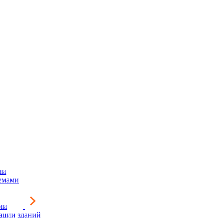
ии
емами
ии
зации зданий