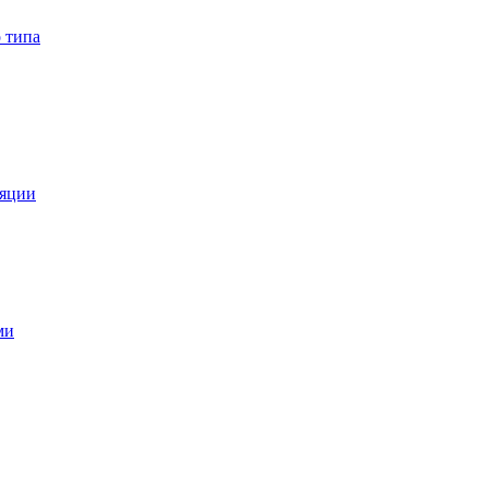
 типа
ляции
ми