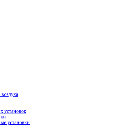
 воздуха
х установок
вки
ые установки