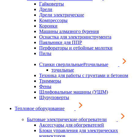
Гайковерты
Дрели
Дрели электрические
Компрессоры
Коронки
Машины алмазного бурения
Оснастка для электроинструмента
Паяльники для ППР
Перфораторы и отбойные молотки
Пилы
Станки сверлильные#точильные
точильные
Техника для работы с грунтами и бетоном
Триммеры
Фены
Шлифовальные машины (УШМ)
Шуруповерты
Тепловое оборудование
Бытовые электрические обогреватели
Аксессуары для обогревателей
Блоки управления для электрических
конвекторов