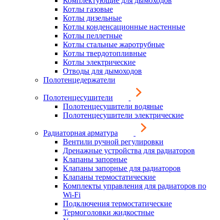
Комплектующие для дымоходов
Котлы газовые
Котлы дизельные
Котлы конденсационные настенные
Котлы пеллетные
Котлы стальные жаротрубные
Котлы твердотопливные
Котлы электрические
Отводы для дымоходов
Полотенцедержатели
Полотенцесушители
Полотенцесушители водяные
Полотенцесушители электрические
Радиаторная арматура
Вентили ручной регулировки
Дренажные устройства для радиаторов
Клапаны запорные
Клапаны запорные для радиаторов
Клапаны термостатические
Комплекты управления для радиаторов по
Wi-Fi
Подключения термостатические
Термоголовки жидкостные