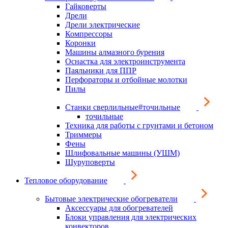
Гайковерты
Дрели
Дрели электрические
Компрессоры
Коронки
Машины алмазного бурения
Оснастка для электроинструмента
Паяльники для ППР
Перфораторы и отбойные молотки
Пилы
Станки сверлильные#точильные
точильные
Техника для работы с грунтами и бетоном
Триммеры
Фены
Шлифовальные машины (УШМ)
Шуруповерты
Тепловое оборудование
Бытовые электрические обогреватели
Аксессуары для обогревателей
Блоки управления для электрических
конвекторов