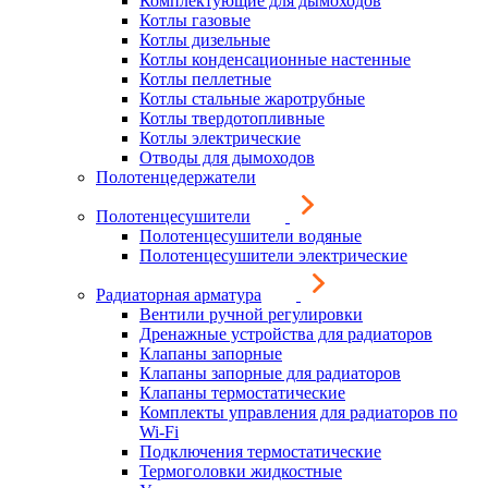
Комплектующие для дымоходов
Котлы газовые
Котлы дизельные
Котлы конденсационные настенные
Котлы пеллетные
Котлы стальные жаротрубные
Котлы твердотопливные
Котлы электрические
Отводы для дымоходов
Полотенцедержатели
Полотенцесушители
Полотенцесушители водяные
Полотенцесушители электрические
Радиаторная арматура
Вентили ручной регулировки
Дренажные устройства для радиаторов
Клапаны запорные
Клапаны запорные для радиаторов
Клапаны термостатические
Комплекты управления для радиаторов по
Wi-Fi
Подключения термостатические
Термоголовки жидкостные