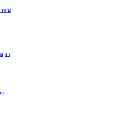
 типа
ляции
ми