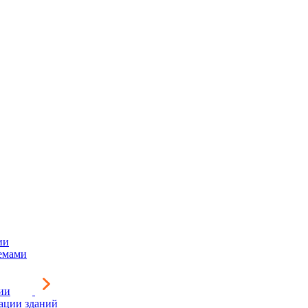
ии
емами
ии
зации зданий