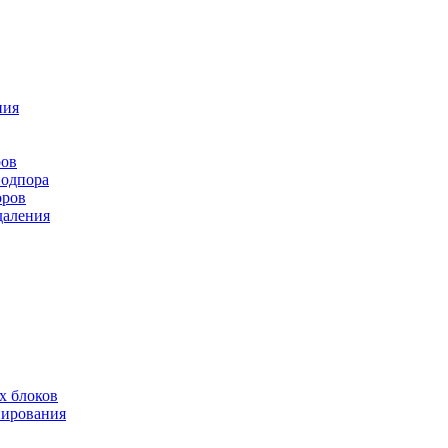
ния
ров
подпора
оров
даления
х блоков
нирования