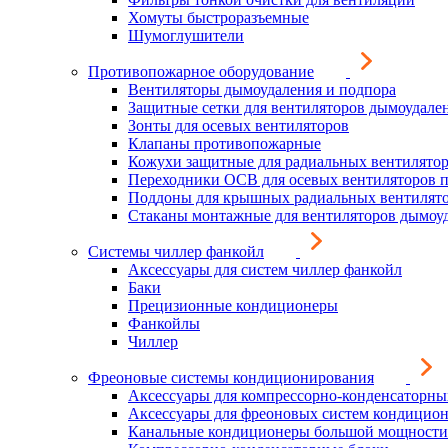
Хомуты быстроразъемные
Шумоглушители
Противопожарное оборудование
Вентиляторы дымоудаления и подпора
Защитные сетки для вентиляторов дымоудале
Зонты для осевых вентиляторов
Клапаны противопожарные
Кожухи защитные для радиальных вентилято
Переходники ОСВ для осевых вентиляторов 
Поддоны для крышных радиальных вентилят
Стаканы монтажные для вентиляторов дымоу
Системы чиллер фанкойл
Аксессуары для систем чиллер фанкойл
Баки
Прецизионные кондиционеры
Фанкойлы
Чиллер
Фреоновые системы кондиционирования
Аксессуары для компрессорно-конденсаторны
Аксессуары для фреоновых систем кондицио
Канальные кондиционеры большой мощности