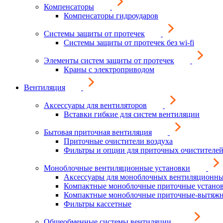
Компенсаторы
Компенсаторы гидроударов
Системы защиты от протечек
Системы защиты от протечек без wi-fi
Элементы систем защиты от протечек
Краны с электроприводом
Вентиляция
Аксессуары для вентиляторов
Вставки гибкие для систем вентиляции
Бытовая приточная вентиляция
Приточные очистители воздуха
Фильтры и опции для приточных очистителей
Моноблочные вентиляционные установки
Аксессуары для моноблочных вентиляционны
Компактные моноблочные приточные устано
Компактные моноблочные приточные-вытяжн
Фильтры кассетные
Общеобменные системы вентиляции