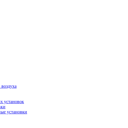
 воздуха
х установок
вки
ые установки