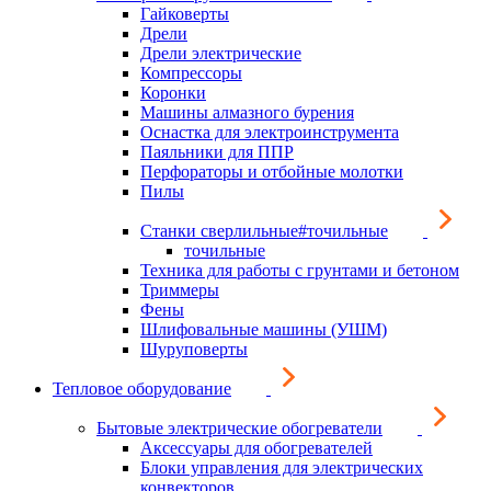
Гайковерты
Дрели
Дрели электрические
Компрессоры
Коронки
Машины алмазного бурения
Оснастка для электроинструмента
Паяльники для ППР
Перфораторы и отбойные молотки
Пилы
Станки сверлильные#точильные
точильные
Техника для работы с грунтами и бетоном
Триммеры
Фены
Шлифовальные машины (УШМ)
Шуруповерты
Тепловое оборудование
Бытовые электрические обогреватели
Аксессуары для обогревателей
Блоки управления для электрических
конвекторов