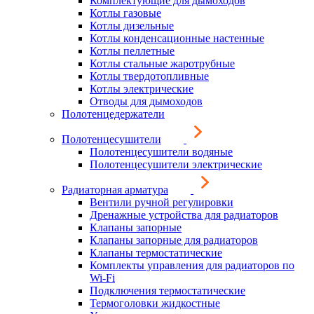
Комплектующие для дымоходов
Котлы газовые
Котлы дизельные
Котлы конденсационные настенные
Котлы пеллетные
Котлы стальные жаротрубные
Котлы твердотопливные
Котлы электрические
Отводы для дымоходов
Полотенцедержатели
Полотенцесушители
Полотенцесушители водяные
Полотенцесушители электрические
Радиаторная арматура
Вентили ручной регулировки
Дренажные устройства для радиаторов
Клапаны запорные
Клапаны запорные для радиаторов
Клапаны термостатические
Комплекты управления для радиаторов по
Wi-Fi
Подключения термостатические
Термоголовки жидкостные