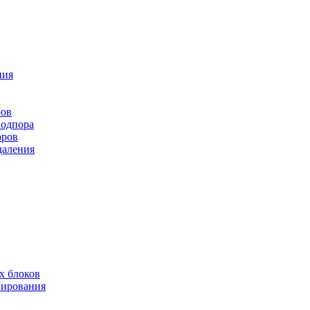
ния
ров
подпора
оров
даления
х блоков
нирования