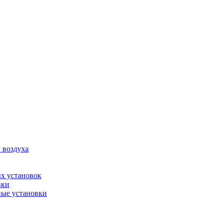
 воздуха
х установок
вки
ые установки