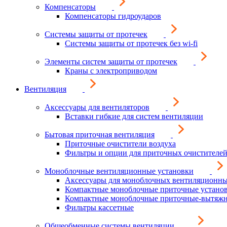
Компенсаторы
Компенсаторы гидроударов
Системы защиты от протечек
Системы защиты от протечек без wi-fi
Элементы систем защиты от протечек
Краны с электроприводом
Вентиляция
Аксессуары для вентиляторов
Вставки гибкие для систем вентиляции
Бытовая приточная вентиляция
Приточные очистители воздуха
Фильтры и опции для приточных очистителей
Моноблочные вентиляционные установки
Аксессуары для моноблочных вентиляционны
Компактные моноблочные приточные устано
Компактные моноблочные приточные-вытяжн
Фильтры кассетные
Общеобменные системы вентиляции