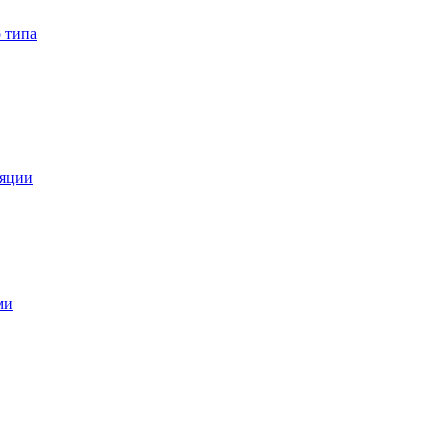
 типа
ляции
ми