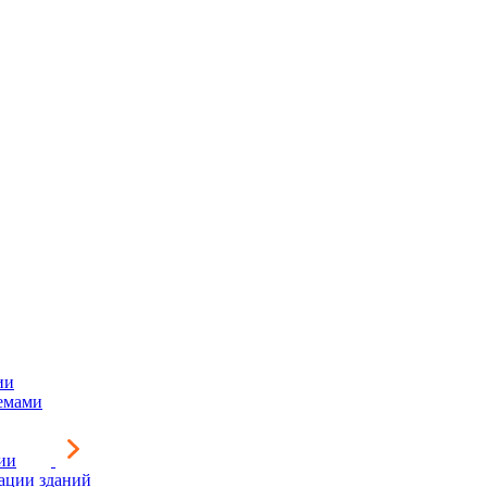
ии
емами
ии
зации зданий