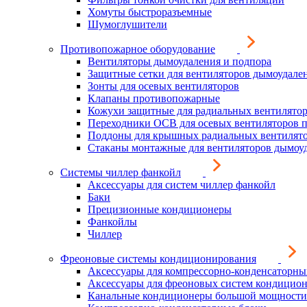
Хомуты быстроразъемные
Шумоглушители
Противопожарное оборудование
Вентиляторы дымоудаления и подпора
Защитные сетки для вентиляторов дымоудале
Зонты для осевых вентиляторов
Клапаны противопожарные
Кожухи защитные для радиальных вентилято
Переходники ОСВ для осевых вентиляторов 
Поддоны для крышных радиальных вентилят
Стаканы монтажные для вентиляторов дымоу
Системы чиллер фанкойл
Аксессуары для систем чиллер фанкойл
Баки
Прецизионные кондиционеры
Фанкойлы
Чиллер
Фреоновые системы кондиционирования
Аксессуары для компрессорно-конденсаторны
Аксессуары для фреоновых систем кондицио
Канальные кондиционеры большой мощности