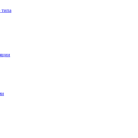
 типа
ляции
ми