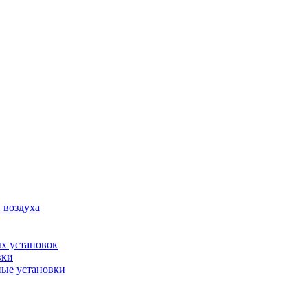
 воздуха
х установок
вки
ые установки