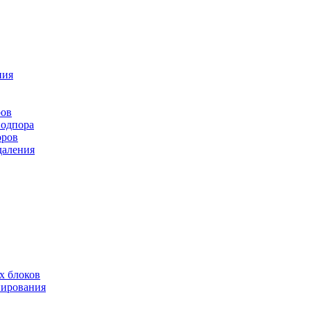
ния
ров
подпора
оров
даления
х блоков
нирования