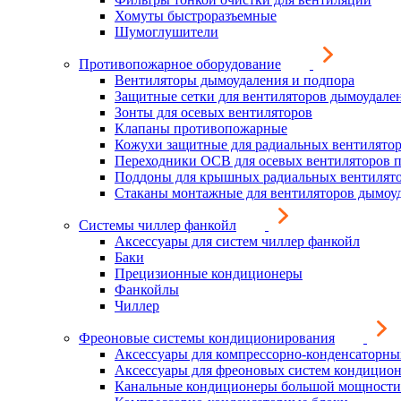
Хомуты быстроразъемные
Шумоглушители
Противопожарное оборудование
Вентиляторы дымоудаления и подпора
Защитные сетки для вентиляторов дымоудале
Зонты для осевых вентиляторов
Клапаны противопожарные
Кожухи защитные для радиальных вентилято
Переходники ОСВ для осевых вентиляторов 
Поддоны для крышных радиальных вентилят
Стаканы монтажные для вентиляторов дымоу
Системы чиллер фанкойл
Аксессуары для систем чиллер фанкойл
Баки
Прецизионные кондиционеры
Фанкойлы
Чиллер
Фреоновые системы кондиционирования
Аксессуары для компрессорно-конденсаторны
Аксессуары для фреоновых систем кондицио
Канальные кондиционеры большой мощности