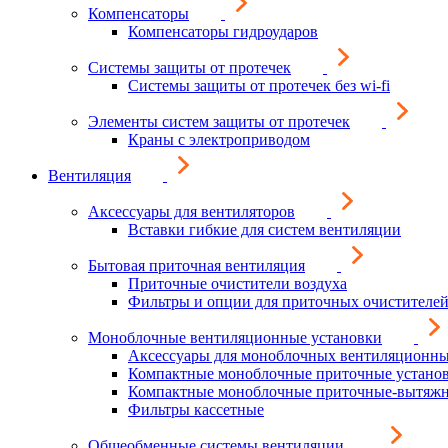
Компенсаторы
Компенсаторы гидроударов
Системы защиты от протечек
Системы защиты от протечек без wi-fi
Элементы систем защиты от протечек
Краны с электроприводом
Вентиляция
Аксессуары для вентиляторов
Вставки гибкие для систем вентиляции
Бытовая приточная вентиляция
Приточные очистители воздуха
Фильтры и опции для приточных очистителей
Моноблочные вентиляционные установки
Аксессуары для моноблочных вентиляционны
Компактные моноблочные приточные устано
Компактные моноблочные приточные-вытяжн
Фильтры кассетные
Общеобменные системы вентиляции