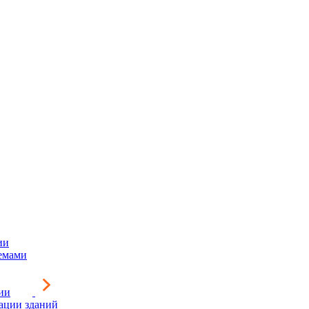
ии
емами
ии
зации зданий