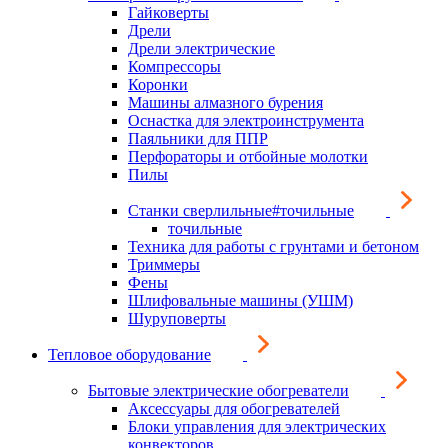
Гайковерты
Дрели
Дрели электрические
Компрессоры
Коронки
Машины алмазного бурения
Оснастка для электроинструмента
Паяльники для ППР
Перфораторы и отбойные молотки
Пилы
Станки сверлильные#точильные
точильные
Техника для работы с грунтами и бетоном
Триммеры
Фены
Шлифовальные машины (УШМ)
Шуруповерты
Тепловое оборудование
Бытовые электрические обогреватели
Аксессуары для обогревателей
Блоки управления для электрических
конвекторов