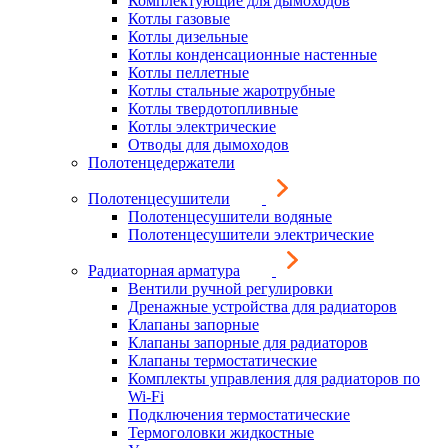
Комплектующие для дымоходов
Котлы газовые
Котлы дизельные
Котлы конденсационные настенные
Котлы пеллетные
Котлы стальные жаротрубные
Котлы твердотопливные
Котлы электрические
Отводы для дымоходов
Полотенцедержатели
Полотенцесушители
Полотенцесушители водяные
Полотенцесушители электрические
Радиаторная арматура
Вентили ручной регулировки
Дренажные устройства для радиаторов
Клапаны запорные
Клапаны запорные для радиаторов
Клапаны термостатические
Комплекты управления для радиаторов по
Wi-Fi
Подключения термостатические
Термоголовки жидкостные