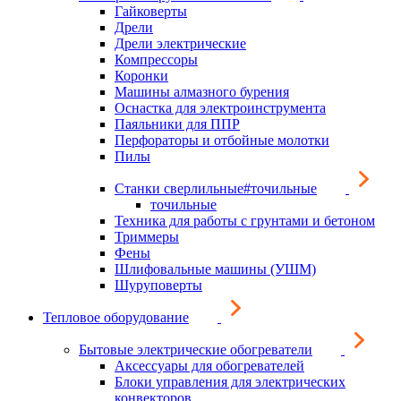
Гайковерты
Дрели
Дрели электрические
Компрессоры
Коронки
Машины алмазного бурения
Оснастка для электроинструмента
Паяльники для ППР
Перфораторы и отбойные молотки
Пилы
Станки сверлильные#точильные
точильные
Техника для работы с грунтами и бетоном
Триммеры
Фены
Шлифовальные машины (УШМ)
Шуруповерты
Тепловое оборудование
Бытовые электрические обогреватели
Аксессуары для обогревателей
Блоки управления для электрических
конвекторов