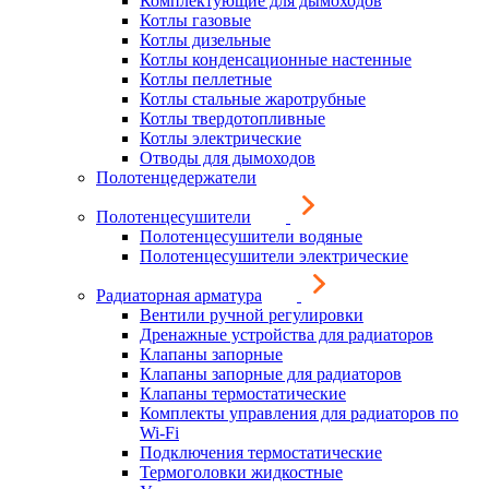
Комплектующие для дымоходов
Котлы газовые
Котлы дизельные
Котлы конденсационные настенные
Котлы пеллетные
Котлы стальные жаротрубные
Котлы твердотопливные
Котлы электрические
Отводы для дымоходов
Полотенцедержатели
Полотенцесушители
Полотенцесушители водяные
Полотенцесушители электрические
Радиаторная арматура
Вентили ручной регулировки
Дренажные устройства для радиаторов
Клапаны запорные
Клапаны запорные для радиаторов
Клапаны термостатические
Комплекты управления для радиаторов по
Wi-Fi
Подключения термостатические
Термоголовки жидкостные